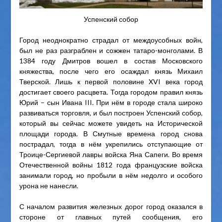
Успенский собор
Город неоднократно страдал от междоусобных войн,
был не раз разграблен и сожжен татаро-монголами. В
1384 году Дмитров вошел в состав Московского
княжества, после чего его осаждал князь Михаил
Тверской. Лишь к первой половине XVI века город
достигает своего расцвета. Тогда городом правил князь
Юрий – сын Ивана III. При нём в городе стала широко
развиваться торговля, и был построен Успенский собор,
который вы сейчас можете увидеть на Исторической
площади города. В Смутные времена город снова
пострадал, тогда в нём укрепились отступающие от
Троице-Сергиевой лавры войска Яна Сапеги. Во время
Отечественной войны 1812 года французские войска
занимали город, но пробыли в нём недолго и особого
урона не нанесли.
С началом развития железных дорог город оказался в
стороне от главных путей сообщения, его