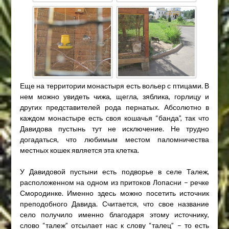
Еще на территории монастыря есть вольер с птицами. В
нем можно увидеть чижа, щегла, зяблика, горлицу и
других представителей рода пернатых. Абсолютно в
каждом монастыре есть своя кошачья “банда”, так что
Давидова пустынь тут не исключение. Не трудно
догадаться, что любимым местом паломничества
местных кошек является эта клетка.
У Давидовой пустыни есть подворье в селе Талеж,
расположенном на одном из притоков Лопасни – речке
Смородинке. Именно здесь можно посетить источник
преподобного Давида. Считается, что свое название
село получило именно благодаря этому источнику,
слово “талеж” отсылает нас к слову “талец” – то есть