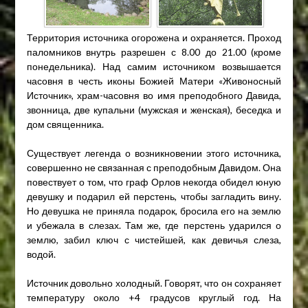
Территория источника огорожена и охраняется. Проход
паломников внутрь разрешен с 8.00 до 21.00 (кроме
понедельника). Над самим источником возвышается
часовня в честь иконы Божией Матери «Живоносный
Источник», храм-часовня во имя преподобного Давида,
звонница, две купальни (мужская и женская), беседка и
дом священника.
Существует легенда о возникновении этого источника,
совершенно не связанная с преподобным Давидом. Она
повествует о том, что граф Орлов некогда обидел юную
девушку и подарил ей перстень, чтобы загладить вину.
Но девушка не приняла подарок, бросила его на землю
и убежала в слезах. Там же, где перстень ударился о
землю, забил ключ с чистейшей, как девичья слеза,
водой.
Источник довольно холодный. Говорят, что он сохраняет
температуру около +4 градусов круглый год. На