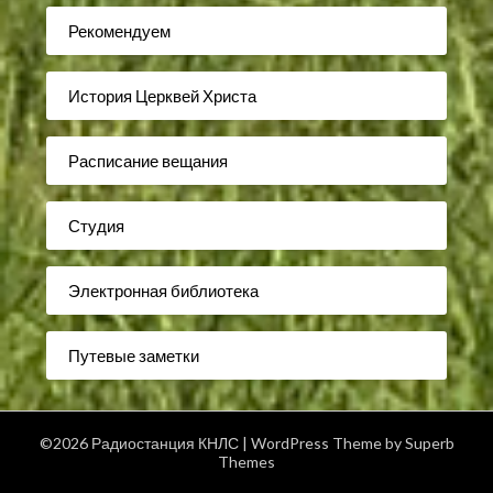
Рекомендуем
История Церквей Христа
Расписание вещания
Студия
Электронная библиотека
Путевые заметки
©2026 Радиостанция КНЛС
| WordPress Theme by
Superb
Themes