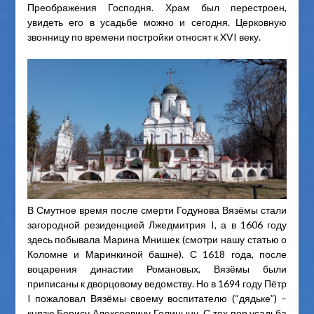
Преображения Господня. Храм был перестроен,
увидеть его в усадьбе можно и сегодня. Церковную
звонницу по времени постройки относят к XVI веку.
В Смутное время после смерти Годунова Вязёмы стали
загородной резиденцией Лжедмитрия I, а в 1606 году
здесь побывала Марина Мнишек (смотри нашу статью о
Коломне и Маринкиной башне). С 1618 года, после
воцарения династии Романовых, Вязёмы были
приписаны к дворцовому ведомству. Но в 1694 году Пётр
I пожаловал Вязёмы своему воспитателю (“дядьке”) –
князю Борису Алексеевичу Голицыну. С тех пор усадьба