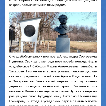
закрепилась за этим знатным родом.
С усадьбой связано и имя поэта Александра Сергеевича
Пушкина. Свои детские годы поэт провёл неподалёку, в
усадьбе своей бабушки Марии Алеексеевны Ганнибал в
Захарове. Там же он впервые услышал многие русские
сказки и предания от своей няни Арины Родионовны. Но
в Захарове не было своей церкви, поэтому жители
деревни посещали вязёмский храм. Считается, что
именно в Вязёмах на одном из балов Пушкин в первый
раз увидел свою будущую жену Наталью Николаевну
Гончарову. У входа в усадебный парк в память о поэте
установлен памятник, а сама усадьба является частью